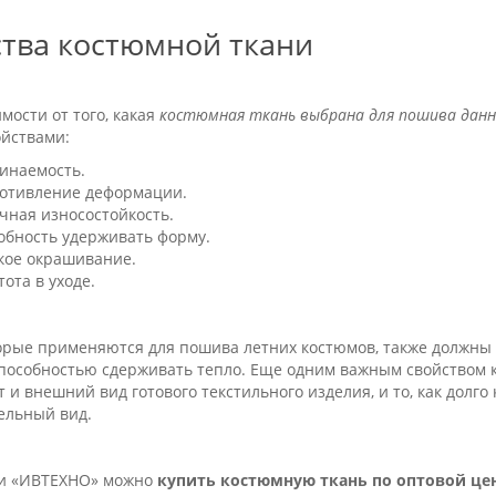
тва костюмной ткани
мости от того, какая
костюмная ткань выбрана для пошива данн
ойствами:
инаемость.
отивление деформации.
чная износостойкость.
обность удерживать форму.
кое окрашивание.
ота в уходе.
торые применяются для пошива летних костюмов, также должны
способностью сдерживать тепло. Еще одним важным свойством к
 и внешний вид готового текстильного изделия, и то, как долго
ельный вид.
и «ИВТЕХНО» можно
купить костюмную ткань по оптовой це