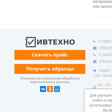
материала
или заполн
+7 (920)
370027@
Скачать прайс
+7 (4932
370237@
Получить образцы
153021, 
12/5. Лит
Политика в отношении обработки
персональных данных
Пн. - Пт.
Сб. - Вс
Для улучшен
Связать
cookie и с
использован
Вы в