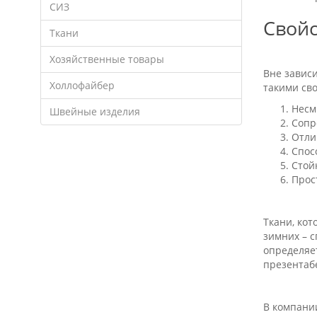
СИЗ
Свойс
Ткани
Хозяйственные товары
Вне зависи
Холлофайбер
такими св
Несм
Швейные изделия
Сопр
Отли
Спос
Стой
Прост
Ткани, ко
зимних – 
определяет
презентаб
В компани