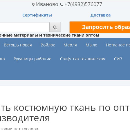
Иваново
+7(4932)576077
Сертификаты
Доставка
Запросить обра
очные материалы и технические ткани оптом
Ветошь новая
Войлок
Марля
Мыло
Нетканое п
ога
Рукавицы рабочие
Салфетка техническая
СИЗ
ть костюмную ткань по опт
изводителя
егории нет товаров.