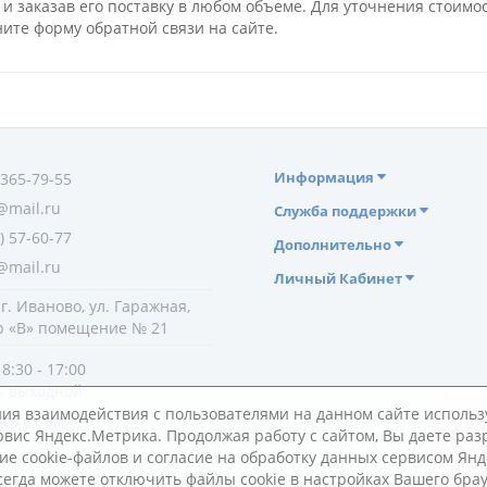
 и заказав его поставку в любом объеме. Для уточнения стоим
ите форму обратной связи на сайте.
Информация
 365-79-55
mail.ru
Служба поддержки
) 57-60-77
Дополнительно
mail.ru
Личный Кабинет
г. Иваново, ул. Гаражная,
ер «В» помещение № 21
 8:30 - 17:00
. - выходной
ия взаимодействия с пользователями на данном сайте исполь
ся с нами
ервис Яндекс.Метрика. Продолжая работу с сайтом, Вы даете ра
ие cookie-файлов и согласие на обработку данных сервисом Янд
сегда можете отключить файлы cookie в настройках Вашего брау