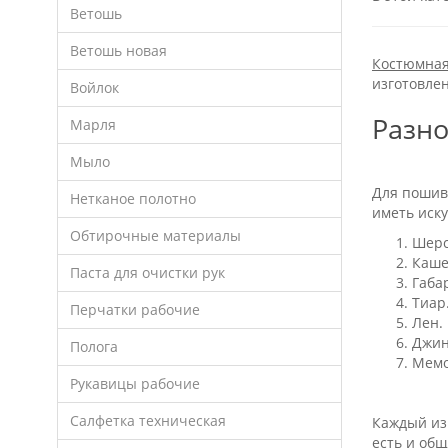
Ветошь
Ветошь новая
Костюмная 
изготовле
Войлок
Разно
Марля
Мыло
Для пошив
Нетканое полотно
иметь иску
Обтирочные материалы
Шерс
Каше
Паста для очистки рук
Габа
Тиар
Перчатки рабочие
Лен.
Джин
Полога
Мемо
Рукавицы рабочие
Салфетка техническая
Каждый из 
есть и общ