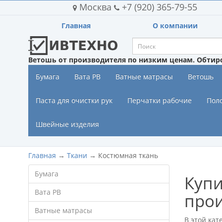
Москва
+7 (920) 365-79-55
Главная
О компании
Ветошь от производителя по низким ценам. Обтир
Бумага
Вата РВ
Ватные матрасы
Ветошь
Паста для очистки рук
Перчатки рабочие
Пол
Швейные изделия
Главная
→
Ткани
→ Костюмная ткань
Бумага
Купи
Вата РВ
про
Ватные матрасы
В этой кат