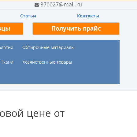
370027@mail.ru
Статьи
Контакты
зцы
Получить прайс
олотно
Обтирочные материалы
Ткани
Хозяйственные товары
овой цене от