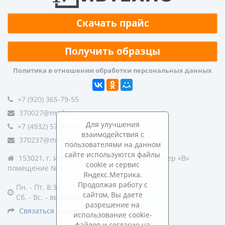
Скачать прайс
Получить образцы
Политика в отношении обработки персональных данных
+7 (920) 365-79-55
370027@mail.ru
Для улучшения
+7 (4932) 57-60-77
взаимодействия с
370237@mail.ru
пользователями на данном
сайте используются файлы
153021, г. Иваново, ул. Гаражная, 12/5. Литер «В»
cookie и сервис
помещение № 21
Яндекс.Метрика.
Продолжая работу с
Пн. - Пт. 8:30 - 17:00
сайтом, Вы даете
Сб. - Вс. - выходной
разрешение на
Связаться с нами
использование cookie-
файлов и согласие на