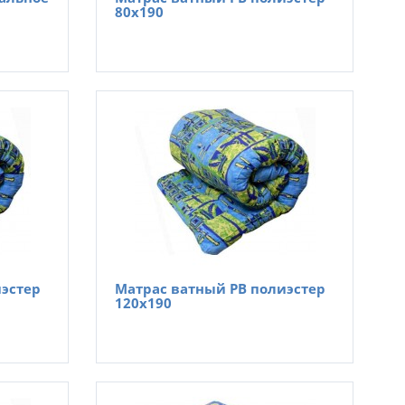
80х190
иэстер
Матрас ватный РВ полиэстер
120х190