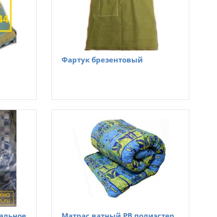
Фартук брезентовый
пальное
Матрас ватный РВ полиэстер