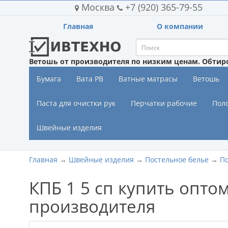
Москва
+7 (920) 365-79-55
Главная
О компании
Ветошь от производителя по низким ценам. Обтир
Бумага
Вата РВ
Ватные матрасы
Ветошь
Паста для очистки рук
Перчатки рабочие
Пол
Швейные изделия
Главная
→
Швейные изделия
→
Постельное белье
→
По
КПБ 1 5 сп купить опто
производителя