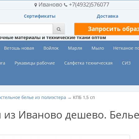
Иваново
+7(4932)576077
Сертификаты
Доставка
Запросить обра
очные материалы и технические ткани оптом
Ветошь новая
Войлок
Марля
Мыло
Нетканое п
ога
Рукавицы рабочие
Салфетка техническая
СИЗ
стельное белье из полиэстера
→ КПБ 1,5 сп
м из Иваново дешево. Бель