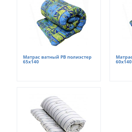
Матрас ватный РВ полиэстер
Матрас
65х140
60х140