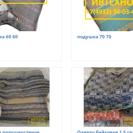
а 60 60
подушка 70 70
о полушерстяное
Одеяло байковое 1.5 с