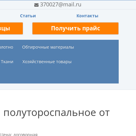
370027@mail.ru
Статьи
Контакты
зцы
Получить прайс
олотно
Обтирочные материалы
Ткани
Хозяйственные товары
е полутороспальное от
Цена: договорная