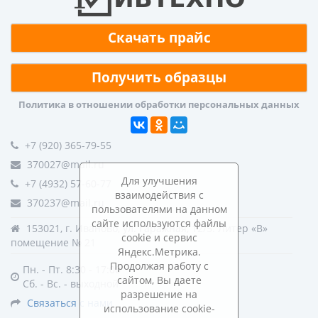
Скачать прайс
Получить образцы
Политика в отношении обработки персональных данных
+7 (920) 365-79-55
370027@mail.ru
Для улучшения
+7 (4932) 57-60-77
взаимодействия с
370237@mail.ru
пользователями на данном
сайте используются файлы
153021, г. Иваново, ул. Гаражная, 12/5. Литер «В»
cookie и сервис
помещение № 21
Яндекс.Метрика.
Продолжая работу с
Пн. - Пт. 8:30 - 17:00
сайтом, Вы даете
Сб. - Вс. - выходной
разрешение на
Связаться с нами
использование cookie-