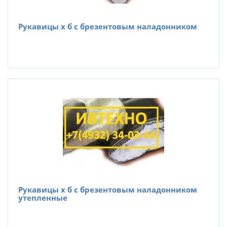
Рукавицы х б с брезентовым наладонником
Рукавицы х б с брезентовым наладонником
утепленные