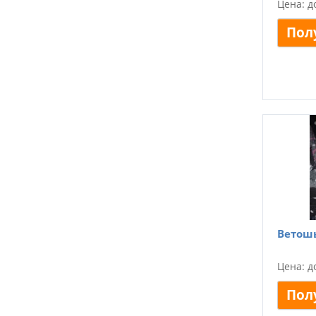
Цена: д
Пол
Ветошь
Цена: д
Пол