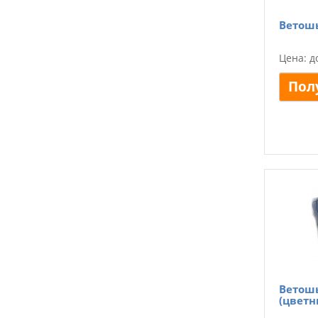
Ветошь
Цена: д
Пол
Ветошь
(цветн