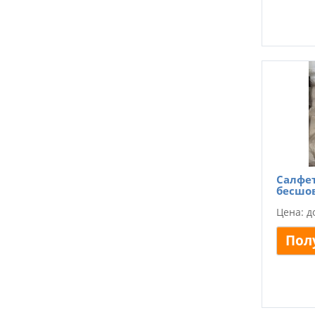
Салфет
бесшов
Цена: д
Пол