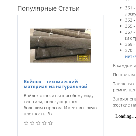
Популярные Статьи
361 
лоску
362 
365 
367 
как 
369 
370 
нетк
В каждом 
По цветам
Войлок – технический
Так же как
материал из натуральной
ремни, цеп
шерсти листовой и в рулонах
Войлок относится к особому виду
Загрязнен
текстиля, пользующегося
жесткие н
большим спросом. Имеет высокую
плотность. Эк