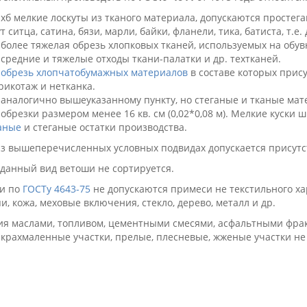
- хб мелкие лоскуты из тканого материала, допускаются просте
т ситца, сатина, бязи, марли, байки, фланели, тика, батиста, т.е
- более тяжелая обрезь хлопковых тканей, используемых на обу
- средние и тяжелые отходы ткани-палатки и др. техтканей.
-
обрезь хлопчатобумажных материалов
в составе которых прис
трикотаж и нетканка.
- аналогично вышеуказанному пункту, но стеганые и тканые ма
- обрезки размером менее 16 кв. см (0,02*0,08 м). Мелкие куски
аные
и стеганые остатки производства.
из вышеперечисленных условных подвидах допускается присутст
 данный вид ветоши не сортируется.
 и по
ГОСТу 4643-75
не допускаются примеси не текстильного хар
и, кожа, меховые включения, стекло, дерево, металл и др.
ия маслами, топливом, цементными смесями, асфальтными фрак
акрахмаленные участки, прелые, плесневые, жженые участки не