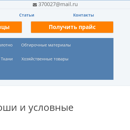
370027@mail.ru
Статьи
Контакты
зцы
Получить прайс
олотно
Обтирочные материалы
Ткани
Хозяйственные товары
тоши и условные
: