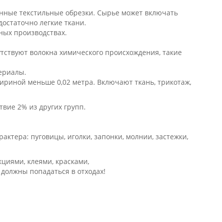
ганные текстильные обрезки. Сырье может включать
. достаточно легкие ткани.
вных производствах.
утствуют волокна химического происхождения, такие
териалы.
 шириной меньше 0,02 метра. Включают ткань, трикотаж,
вие 2% из других групп.
актера: пуговицы, иголки, запонки, молнии, застежки,
циями, клеями, красками,
 должны попадаться в отходах!