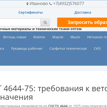
Иваново
+7(4932)576077
Сертификаты
Доставка
Запросить обра
очные материалы и технические ткани оптом
Ветошь новая
Войлок
Марля
Мыло
Нетканое п
ога
Рукавицы рабочие
Салфетка техническая
СИЗ
 4644-75: требования к ве
значения
 текстильных производств по
ГОСТУ 4644
от 1975 года относятся