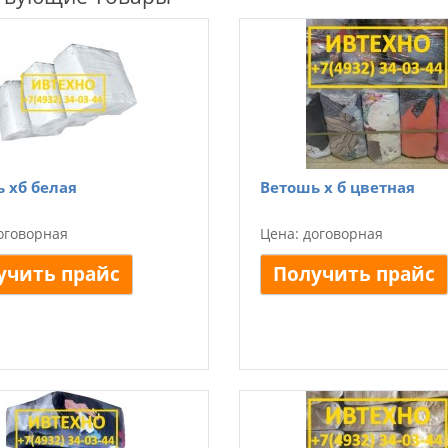
 хб белая
Ветошь х б цветная
оговорная
Цена: договорная
учить прайс
Получить прайс