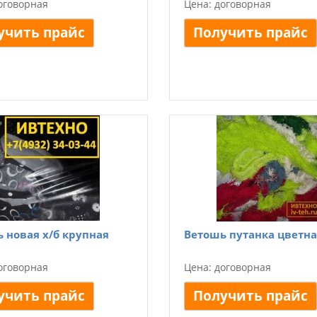
оговорная
Цена: договорная
учить прайс
Получить прайс
 новая х/б крупная
Ветошь путанка цветна
оговорная
Цена: договорная
учить прайс
Получить прайс