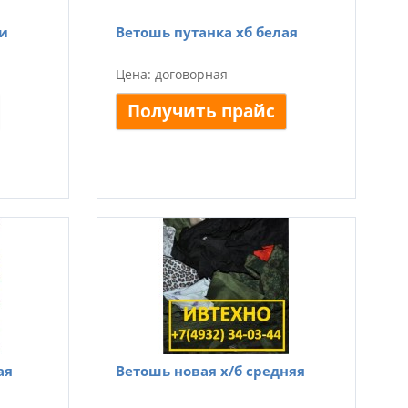
и
Ветошь путанка хб белая
Цена: договорная
Получить прайс
ая
Ветошь новая х/б средняя